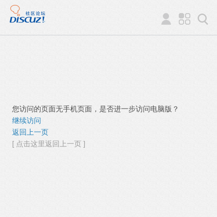
您访问的页面无手机页面，是否进一步访问电脑版？
继续访问
返回上一页
[ 点击这里返回上一页 ]