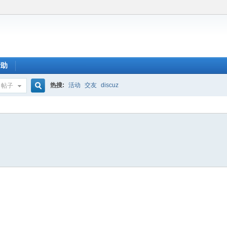
帮助
热搜:
活动
交友
discuz
帖子
搜
索