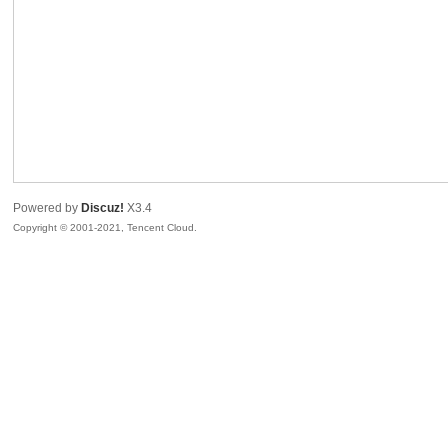
之
Powered by
Discuz!
X3.4
Copyright © 2001-2021, Tencent Cloud.
诚
世